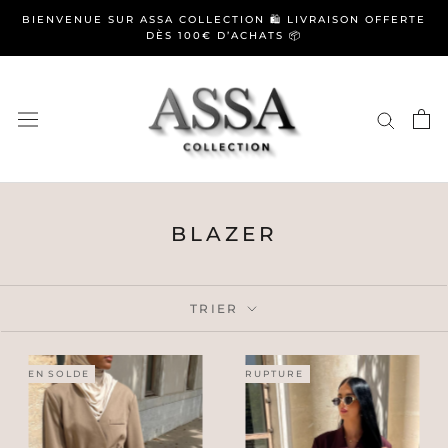
Aller
BIENVENUE SUR ASSA COLLECTION 🛍️ LIVRAISON OFFERTE
au
DÈS 100€ D’ACHATS 📦
contenu
BLAZER
TRIER
EN SOLDE
RUPTURE