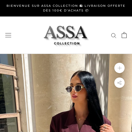
Aller
BIENVENUE SUR ASSA COLLECTION 🛍️ LIVRAISON OFFERTE
au
DÈS 100€ D’ACHATS 📦
contenu