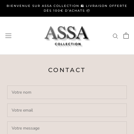
Aller
BIENVENUE SUR ASSA COLLECTION 🛍️ LIVRAISON OFFERTE
au
DÈS 100€ D’ACHATS 📦
contenu
CONTACT