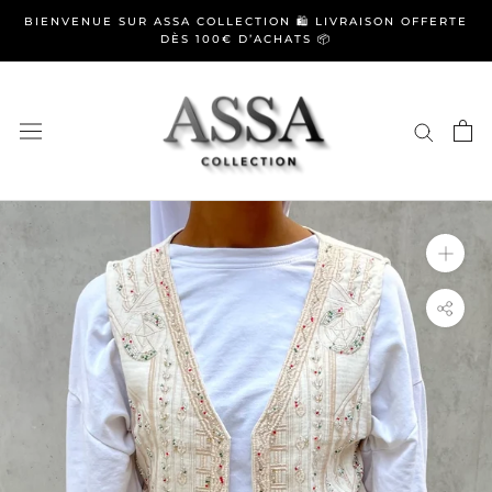
Aller
BIENVENUE SUR ASSA COLLECTION 🛍️ LIVRAISON OFFERTE
au
DÈS 100€ D’ACHATS 📦
contenu