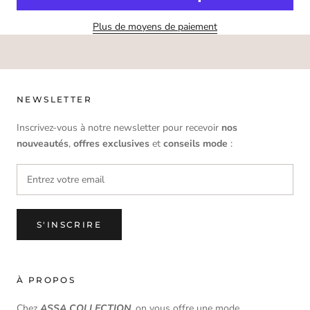
Plus de moyens de paiement
NEWSLETTER
Inscrivez-vous à notre newsletter pour recevoir
nos
nouveautés
,
offres
exclusives
et
conseils mode
:
S'INSCRIRE
À PROPOS
Chez
ASSA COLLECTION
, on vous offre une mode